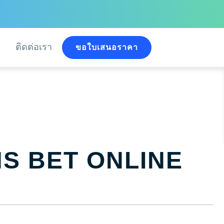
ติดต่อเรา
ขอใบเสนอราคา
S BET ONLINE