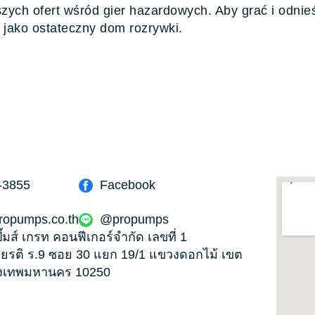
szych ofert wśród gier hazardowych. Aby grać i odnie
 jako ostateczny dom rozrywki.
-3855
Facebook
ropumps.co.th
@propumps
ั๊มส์ เกรท คอนฟีเกอร์จำกัด เลขที่ 1
ียรติ ร.9 ซอย 30 แยก 19/1 แขวงดอกไม้ เขต
ุงเทพมหานคร 10250