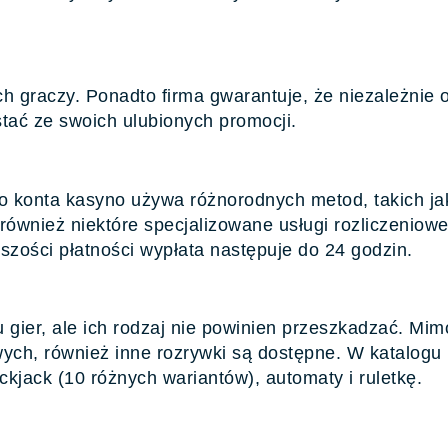
ch graczy. Ponadto firma gwarantuje, że niezależnie 
tać ze swoich ulubionych promocji.
do konta kasyno używa różnorodnych metod, takich ja
ą również niektóre specjalizowane usługi rozliczeniow
zości płatności wypłata następuje do 24 godzin.
u gier, ale ich rodzaj nie powinien przeszkadzać. Mim
wych, również inne rozrywki są dostępne. W katalogu
ackjack (10 różnych wariantów), automaty i ruletkę.