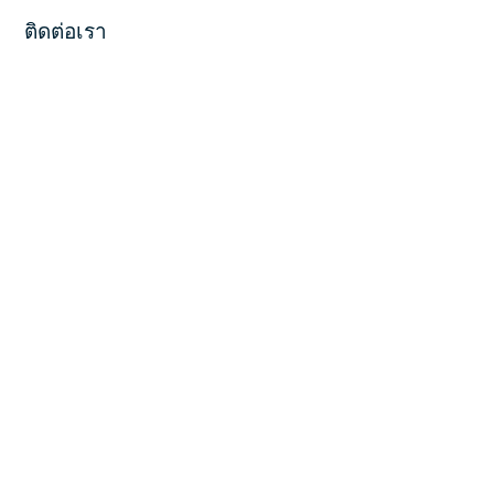
ติดต่อเรา