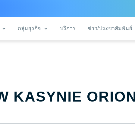
กลุ่มธุรกิจ
บริการ
ข่าว/ประชาสัมพันธ์
W KASYNIE ORION