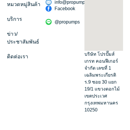
info@propumps.co.th
หมวดหมู่สินค้า
Facebook
บริการ
@propumps
ข่าว/
ประชาสัมพันธ์
บริษัท โปรปั๊มส์
ติดต่อเรา
เกรท คอนฟีเกอร์
จำกัด เลขที่ 1
เฉลิมพระเกียรติ
ร.9 ซอย 30 แยก
19/1 แขวงดอกไม้
เขตประเวศ
กรุงเทพมหานคร
10250