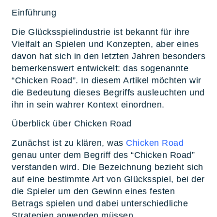
Einführung
Die Glücksspielindustrie ist bekannt für ihre
Vielfalt an Spielen und Konzepten, aber eines
davon hat sich in den letzten Jahren besonders
bemerkenswert entwickelt: das sogenannte
“Chicken Road”. In diesem Artikel möchten wir
die Bedeutung dieses Begriffs ausleuchten und
ihn in sein wahrer Kontext einordnen.
Überblick über Chicken Road
Zunächst ist zu klären, was
Chicken Road
genau unter dem Begriff des “Chicken Road”
verstanden wird. Die Bezeichnung bezieht sich
auf eine bestimmte Art von Glücksspiel, bei der
die Spieler um den Gewinn eines festen
Betrags spielen und dabei unterschiedliche
Strategien anwenden müssen.