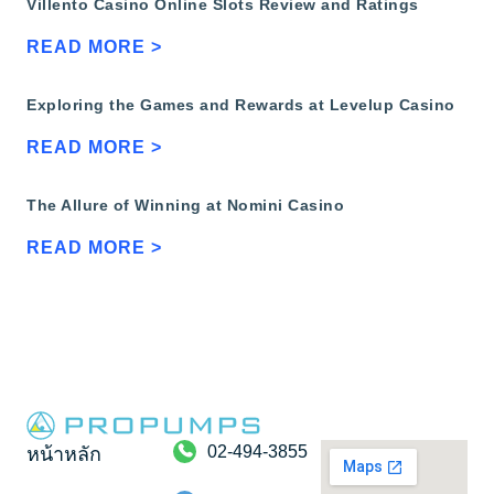
Villento Casino Online Slots Review and Ratings
READ MORE >
Exploring the Games and Rewards at Levelup Casino
READ MORE >
The Allure of Winning at Nomini Casino
READ MORE >
02-494-3855
หน้าหลัก