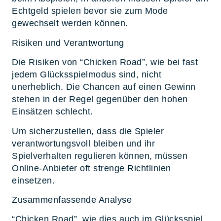
Echtgeld spielen bevor sie zum Mode
gewechselt werden können.
Risiken und Verantwortung
Die Risiken von “Chicken Road”, wie bei fast
jedem Glücksspielmodus sind, nicht
unerheblich. Die Chancen auf einen Gewinn
stehen in der Regel gegenüber den hohen
Einsätzen schlecht.
Um sicherzustellen, dass die Spieler
verantwortungsvoll bleiben und ihr
Spielverhalten regulieren können, müssen
Online-Anbieter oft strenge Richtlinien
einsetzen.
Zusammenfassende Analyse
“Chicken Road”, wie dies auch im Glücksspiel