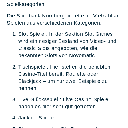
Spielkategorien
Die Spielbank Nürnberg bietet eine Vielzahl an
Spielen aus verschiedenen Kategorien:
Slot Spiele
: In der Sektion Slot Games
wird ein riesiger Bestand von Video- und
Classic-Slots angeboten, wie die
bekannten Slots von Novomatic.
Tischspiele
: Hier stehen die beliebten
Casino-Titel bereit: Roulette oder
Blackjack – um nur zwei Beispiele zu
nennen.
Live-Glücksspiel
: Live-Casino-Spiele
haben es hier sehr gut getroffen.
Jackpot Spiele