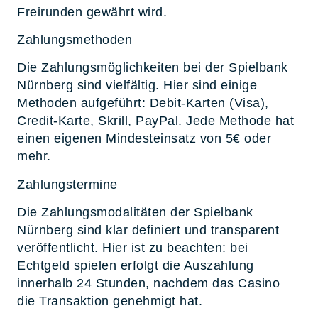
Freirunden gewährt wird.
Zahlungsmethoden
Die Zahlungsmöglichkeiten bei der Spielbank
Nürnberg sind vielfältig. Hier sind einige
Methoden aufgeführt: Debit-Karten (Visa),
Credit-Karte, Skrill, PayPal. Jede Methode hat
einen eigenen Mindesteinsatz von 5€ oder
mehr.
Zahlungstermine
Die Zahlungsmodalitäten der Spielbank
Nürnberg sind klar definiert und transparent
veröffentlicht. Hier ist zu beachten: bei
Echtgeld spielen erfolgt die Auszahlung
innerhalb 24 Stunden, nachdem das Casino
die Transaktion genehmigt hat.