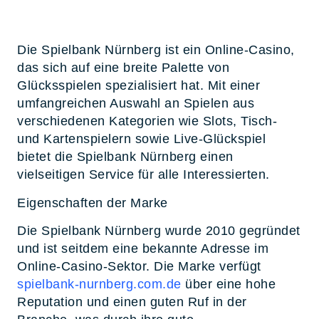
Die Spielbank Nürnberg ist ein Online-Casino,
das sich auf eine breite Palette von
Glücksspielen spezialisiert hat. Mit einer
umfangreichen Auswahl an Spielen aus
verschiedenen Kategorien wie Slots, Tisch-
und Kartenspielern sowie Live-Glückspiel
bietet die Spielbank Nürnberg einen
vielseitigen Service für alle Interessierten.
Eigenschaften der Marke
Die Spielbank Nürnberg wurde 2010 gegründet
und ist seitdem eine bekannte Adresse im
Online-Casino-Sektor. Die Marke verfügt
spielbank-nurnberg.com.de
über eine hohe
Reputation und einen guten Ruf in der