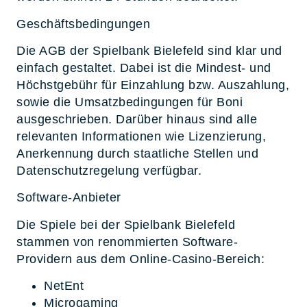
Geschäftsbedingungen
Die AGB der Spielbank Bielefeld sind klar und
einfach gestaltet. Dabei ist die Mindest- und
Höchstgebühr für Einzahlung bzw. Auszahlung,
sowie die Umsatzbedingungen für Boni
ausgeschrieben. Darüber hinaus sind alle
relevanten Informationen wie Lizenzierung,
Anerkennung durch staatliche Stellen und
Datenschutzregelung verfügbar.
Software-Anbieter
Die Spiele bei der Spielbank Bielefeld
stammen von renommierten Software-
Providern aus dem Online-Casino-Bereich:
NetEnt
Microgaming