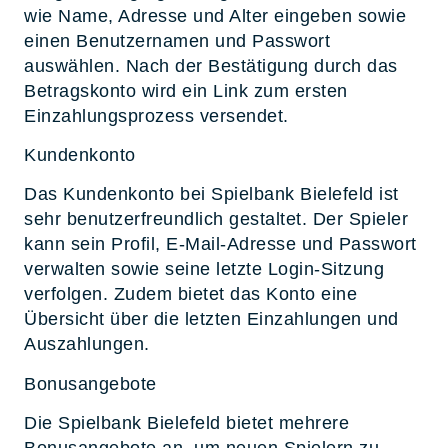
wie Name, Adresse und Alter eingeben sowie
einen Benutzernamen und Passwort
auswählen. Nach der Bestätigung durch das
Betragskonto wird ein Link zum ersten
Einzahlungsprozess versendet.
Kundenkonto
Das Kundenkonto bei Spielbank Bielefeld ist
sehr benutzerfreundlich gestaltet. Der Spieler
kann sein Profil, E-Mail-Adresse und Passwort
verwalten sowie seine letzte Login-Sitzung
verfolgen. Zudem bietet das Konto eine
Übersicht über die letzten Einzahlungen und
Auszahlungen.
Bonusangebote
Die Spielbank Bielefeld bietet mehrere