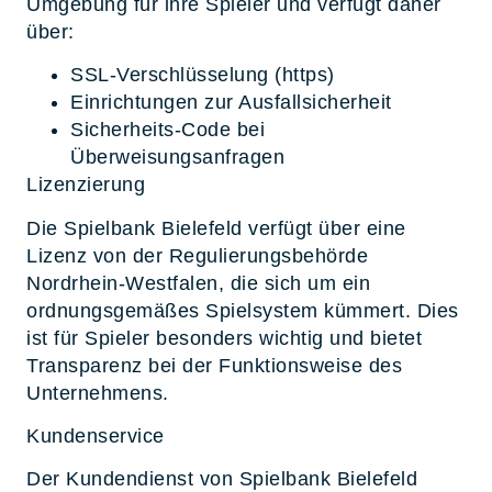
Umgebung für ihre Spieler und verfügt daher
über:
SSL-Verschlüsselung (https)
Einrichtungen zur Ausfallsicherheit
Sicherheits-Code bei
Überweisungsanfragen
Lizenzierung
Die Spielbank Bielefeld verfügt über eine
Lizenz von der Regulierungsbehörde
Nordrhein-Westfalen, die sich um ein
ordnungsgemäßes Spielsystem kümmert. Dies
ist für Spieler besonders wichtig und bietet
Transparenz bei der Funktionsweise des
Unternehmens.
Kundenservice
Der Kundendienst von Spielbank Bielefeld