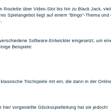
on Roulette über Video-Slot bis hin zu Black Jack, vie
eres Spielangebot liegt auf einem “Bingo”-Thema und 
.
verschiedene Software-Entwickler eingesetzt, um ein
inige Beispiele:
lassische Tischspiele mit ein, die dann in der Onlin
 hier vorgestellte Glücksspielleitung hat sie jedoch!