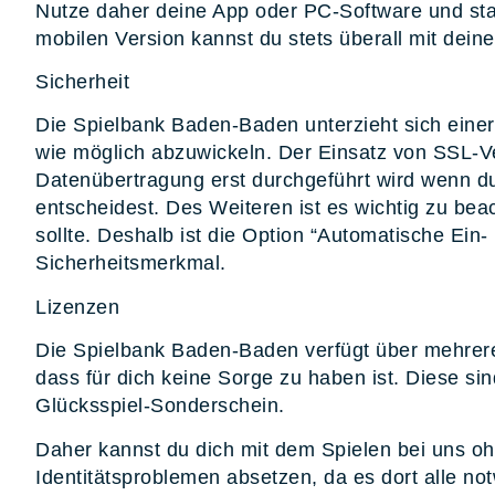
Nutze daher deine App oder PC-Software und start
mobilen Version kannst du stets überall mit dein
Sicherheit
Die Spielbank Baden-Baden unterzieht sich einer
wie möglich abzuwickeln. Der Einsatz von SSL-V
Datenübertragung erst durchgeführt wird wenn d
entscheidest. Des Weiteren ist es wichtig zu bea
sollte. Deshalb ist die Option “Automatische Ein
Sicherheitsmerkmal.
Lizenzen
Die Spielbank Baden-Baden verfügt über mehrere
dass für dich keine Sorge zu haben ist. Diese si
Glücksspiel-Sonderschein.
Daher kannst du dich mit dem Spielen bei uns oh
Identitätsproblemen absetzen, da es dort alle no