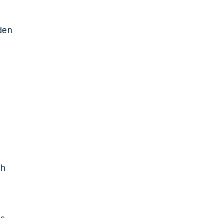
den
ch