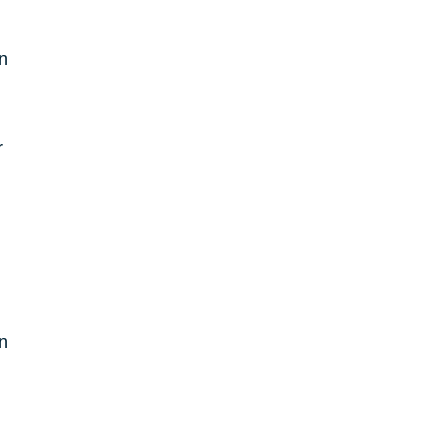
n
r
n