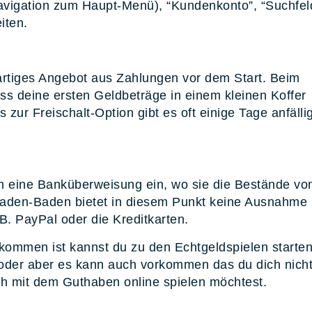
Navigation zum Haupt-Menü), “Kundenkonto”, “Suchfel
iten.
artiges Angebot aus Zahlungen vor dem Start. Beim
s deine ersten Geldbeträge in einem kleinen Koffer
zur Freischalt-Option gibt es oft einige Tage anfälli
h eine Banküberweisung ein, wo sie die Bestände vo
Baden-Baden bietet in diesem Punkt keine Ausnahme
B. PayPal oder die Kreditkarten.
ommen ist kannst du zu den Echtgeldspielen starte
oder aber es kann auch vorkommen das du dich nich
ch mit dem Guthaben online spielen möchtest.