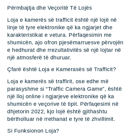
Përmbajtja dhe Veçoritë Të Lojës
Loja e kamerës së trafficit është një lojë në
linje të tyre elektronike që ka ngjarjet dhe
karakteristikat e vetura. Përfaqesimin me
shumicën, ajo ofron pjesëmarruesve përvojën
e hedhurat dhe rrezultativitës së një lojtar në
një atmosferë të dhuruar.
Çfarë është Loja e Kamerasës së Trafficit?
Loja e kamerës së traffirit, ose edhe më
parasyshme si “Traffic Camera Game”, është
një lloj online i ngjarjeve elektronike që ka
shumicën e veçorive të tipit. Përfaqesimi në
dhjetorin 2022, kjo lojë është gjithashtu
bërtholluar në rrethanat e tyre të zhvillimit.
Si Funksionon Loja?