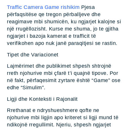
Traffic Camera Game rishikim
Pjesa
përfaqsitëse qe tregon përballjeve dhe
reagimave mbi shumicën, ku ngjarjet kalojne si
një rrugëllozisht. Kurse me shuma, jo te gjitha
ngjarjet i bazoja kamerat e trafficit të
verifikohen apo nuk janë paraqitjesi se rastin.
Tipet dhe Variacionet
Lajmërimet dhe publikimet shpesh shtrojnë
rreth njohurive mbi çfarë t’i quajnë tipove. Por
në fakt, përfaqesimit zyrtare është “Game” ose
edhe “Simulim”.
Ligji dhe Konteksti i Rajonalit
Rrethanat e ndryshueshmere qofte ne
njohurive mbi ligjin apo kriteret si ligji mund të
ndikojnë rregullimit. Njeriu, shpesh ngjarjet