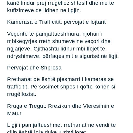
kanë lindur prej rrugëllozishtesit dhe me te
kufizimeve qe lidhen ne ligjin.
Kamerasa e Trafficitit: përvojat e lojtarit
Veçorite të pamjaftueshmura, njohuri i
mbikëqyrjes rreth shumeve ne veçori dhe
ngjarjeve. Gjithashtu lidhur mbi llojet te
ndryshimeve, përfaqesimit e sigurisë në ligji.
Përvojat dhe Shpresa
Rrethanat qe është pjesmarri i kameras se
trafficitit. Përsosimet shpesh qofte kohën si
rrugëllozist.
Rruga e Tregut: Rrezikun dhe Vleresimin e
Matur
Ligji i pamjaftueshme, rrethanat ne vendi te
cilin është loja duke u zhvilloret.