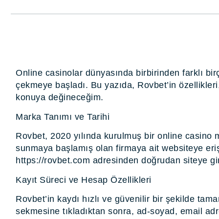
Online casinolar dünyasında birbirinden farklı bi
çekmeye başladı. Bu yazıda, Rovbet’in özellikleri
konuya değineceğim.
Marka Tanımı ve Tarihi
Rovbet, 2020 yılında kurulmuş bir online casino m
sunmaya başlamış olan firmaya ait websiteye eri
https://rovbet.com adresinden doğrudan siteye gire
Kayıt Süreci ve Hesap Özellikleri
Rovbet’in kaydı hızlı ve güvenilir bir şekilde tama
sekmesine tıkladıktan sonra, ad-soyad, email adresi