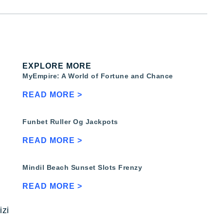
EXPLORE MORE
MyEmpire: A World of Fortune and Chance
READ MORE >
Funbet Ruller Og Jackpots
READ MORE >
Mindil Beach Sunset Slots Frenzy
READ MORE >
izi