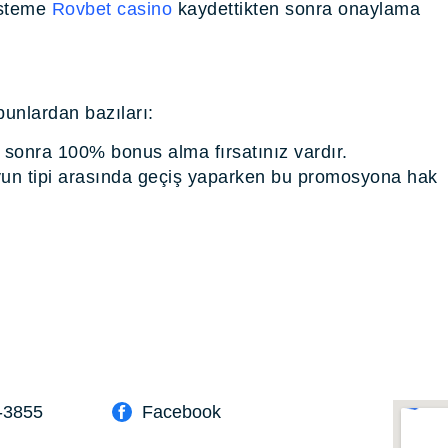
isteme
Rovbet casino
kaydettikten sonra onaylama
bunlardan bazıları:
n sonra 100% bonus alma fırsatınız vardır.
oyun tipi arasında geçiş yaparken bu promosyona hak
-3855
Facebook