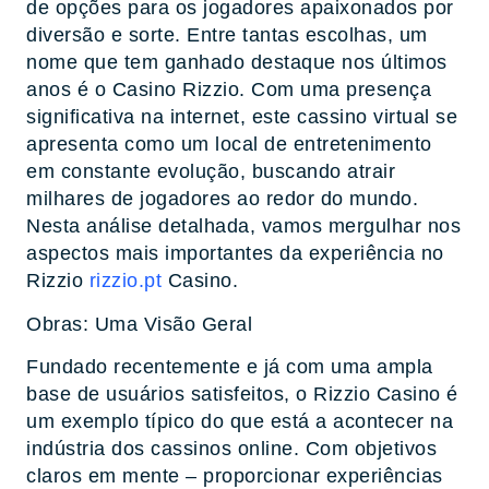
de opções para os jogadores apaixonados por
diversão e sorte. Entre tantas escolhas, um
nome que tem ganhado destaque nos últimos
anos é o Casino Rizzio. Com uma presença
significativa na internet, este cassino virtual se
apresenta como um local de entretenimento
em constante evolução, buscando atrair
milhares de jogadores ao redor do mundo.
Nesta análise detalhada, vamos mergulhar nos
aspectos mais importantes da experiência no
Rizzio
rizzio.pt
Casino.
Obras: Uma Visão Geral
Fundado recentemente e já com uma ampla
base de usuários satisfeitos, o Rizzio Casino é
um exemplo típico do que está a acontecer na
indústria dos cassinos online. Com objetivos
claros em mente – proporcionar experiências