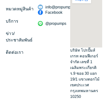
info@propumps.co.th
หมวดหมู่สินค้า
Facebook
บริการ
@propumps
ข่าว/
ประชาสัมพันธ์
บริษัท โปรปั๊มส์
ติดต่อเรา
เกรท คอนฟีเกอร์
จำกัด เลขที่ 1
เฉลิมพระเกียรติ
ร.9 ซอย 30 แยก
19/1 แขวงดอกไม้
เขตประเวศ
กรุงเทพมหานคร
10250