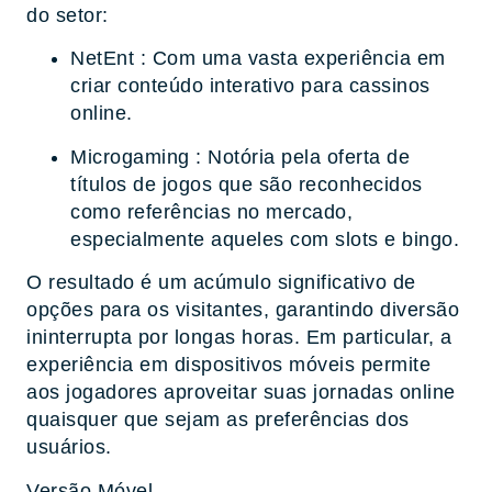
do setor:
NetEnt
: Com uma vasta experiência em
criar conteúdo interativo para cassinos
online.
Microgaming
: Notória pela oferta de
títulos de jogos que são reconhecidos
como referências no mercado,
especialmente aqueles com slots e bingo.
O resultado é um acúmulo significativo de
opções para os visitantes, garantindo diversão
ininterrupta por longas horas. Em particular, a
experiência em dispositivos móveis permite
aos jogadores aproveitar suas jornadas online
quaisquer que sejam as preferências dos
usuários.
Versão Móvel