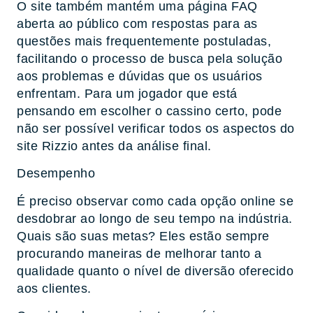
O site também mantém uma página FAQ
aberta ao público com respostas para as
questões mais frequentemente postuladas,
facilitando o processo de busca pela solução
aos problemas e dúvidas que os usuários
enfrentam. Para um jogador que está
pensando em escolher o cassino certo, pode
não ser possível verificar todos os aspectos do
site Rizzio antes da análise final.
Desempenho
É preciso observar como cada opção online se
desdobrar ao longo de seu tempo na indústria.
Quais são suas metas? Eles estão sempre
procurando maneiras de melhorar tanto a
qualidade quanto o nível de diversão oferecido
aos clientes.