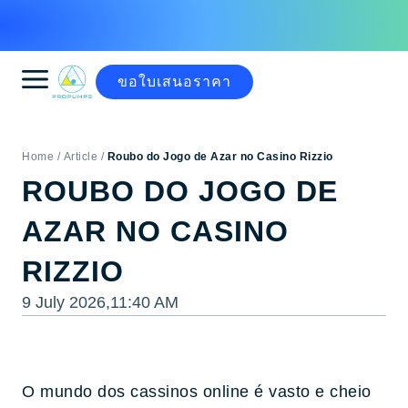
ขอใบเสนอราคา
Roubo do Jogo de Azar no Casino Rizzio
ROUBO DO JOGO DE
AZAR NO CASINO
RIZZIO
9 July 2026,
11:40 AM
O mundo dos cassinos online é vasto e cheio