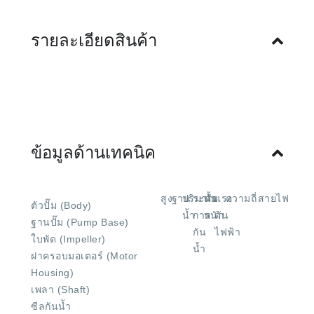
รายละเอียดสินค้า
ข้อมูลด้านเทคนิค
สูง
ฐาน
ปริมาณ
ระดับ
น้ำ
แรง
ความถี่
สายไฟ
ตัวปั๊ม (Body)
น้ำ
การ
หนัก
ดัน
ฐานปั๊ม (Pump Base)
กัน
ไฟฟ้า
ใบพัด (Impeller)
น้ำ
ฝาครอบมอเตอร์ (Motor
Housing)
เพลา (Shaft)
ซีลกันน้ำ