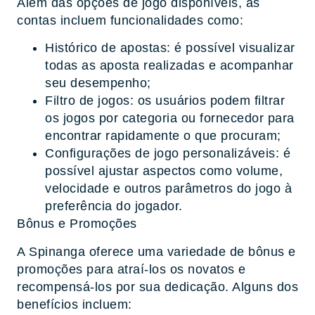
Além das opções de jogo disponíveis, as
contas incluem funcionalidades como:
Histórico de apostas: é possível visualizar
todas as aposta realizadas e acompanhar
seu desempenho;
Filtro de jogos: os usuários podem filtrar
os jogos por categoria ou fornecedor para
encontrar rapidamente o que procuram;
Configurações de jogo personalizáveis: é
possível ajustar aspectos como volume,
velocidade e outros parâmetros do jogo à
preferência do jogador.
Bônus e Promoções
A Spinanga oferece uma variedade de bônus e
promoções para atraí-los os novatos e
recompensá-los por sua dedicação. Alguns dos
benefícios incluem: