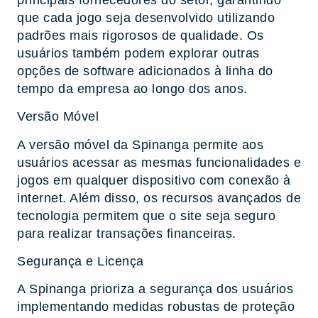
que cada jogo seja desenvolvido utilizando
padrões mais rigorosos de qualidade. Os
usuários também podem explorar outras
opções de software adicionados à linha do
tempo da empresa ao longo dos anos.
Versão Móvel
A versão móvel da Spinanga permite aos
usuários acessar as mesmas funcionalidades e
jogos em qualquer dispositivo com conexão à
internet. Além disso, os recursos avançados de
tecnologia permitem que o site seja seguro
para realizar transações financeiras.
Segurança e Licença
A Spinanga prioriza a segurança dos usuários
implementando medidas robustas de proteção