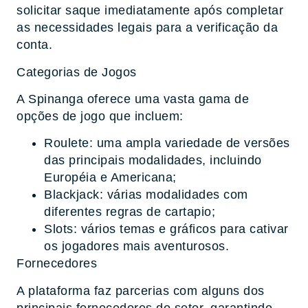
solicitar saque imediatamente após completar
as necessidades legais para a verificação da
conta.
Categorias de Jogos
A Spinanga oferece uma vasta gama de
opções de jogo que incluem:
Roulete: uma ampla variedade de versões
das principais modalidades, incluindo
Européia e Americana;
Blackjack: várias modalidades com
diferentes regras de cartapio;
Slots: vários temas e gráficos para cativar
os jogadores mais aventurosos.
Fornecedores
A plataforma faz parcerias com alguns dos
principais fornecedores do setor, garantindo