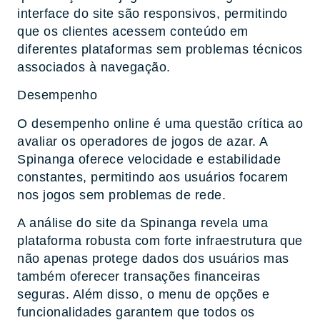
interface do site são responsivos, permitindo
que os clientes acessem conteúdo em
diferentes plataformas sem problemas técnicos
associados à navegação.
Desempenho
O desempenho online é uma questão crítica ao
avaliar os operadores de jogos de azar. A
Spinanga oferece velocidade e estabilidade
constantes, permitindo aos usuários focarem
nos jogos sem problemas de rede.
A análise do site da Spinanga revela uma
plataforma robusta com forte infraestrutura que
não apenas protege dados dos usuários mas
também oferecer transações financeiras
seguras. Além disso, o menu de opções e
funcionalidades garantem que todos os