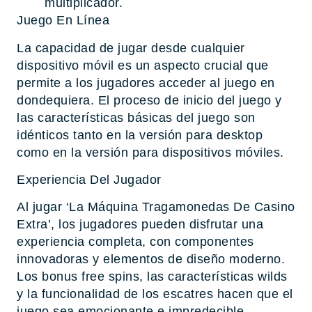
multiplicador.
Juego En Línea
La capacidad de jugar desde cualquier
dispositivo móvil es un aspecto crucial que
permite a los jugadores acceder al juego en
dondequiera. El proceso de inicio del juego y
las características básicas del juego son
idénticos tanto en la versión para desktop
como en la versión para dispositivos móviles.
Experiencia Del Jugador
Al jugar ‘La Máquina Tragamonedas De Casino
Extra’, los jugadores pueden disfrutar una
experiencia completa, con componentes
innovadoras y elementos de diseño moderno.
Los bonus free spins, las características wilds
y la funcionalidad de los escatres hacen que el
juego sea emocionante e impredecible.