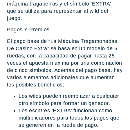
máquina tragaperras y el símbolo ‘EXTRA’,
que se utiliza para representar al wild del
juego.
Pagos Y Premios
El pago base de “La Máquina Tragamonedas
De Casino Extra” se basa en un modelo de 5
ruedas, con la capacidad de pagar hasta 25
veces el apuesta máxima por una combinación
de cinco símbolos. Además del pago base, hay
varios elementos adicionales que aumentan
los posibles beneficios:
Los wilds pueden reemplazar a cualquier
otro símbolo para formar un ganador.
Los escatres ‘EXTRA’ funcionan como
multiplicadores para todos los pagos que
se generen en la rueda de pago.