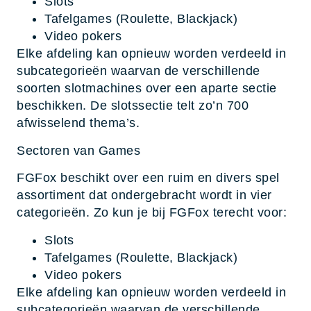
Slots
Tafelgames (Roulette, Blackjack)
Video pokers
Elke afdeling kan opnieuw worden verdeeld in
subcategorieën waarvan de verschillende
soorten slotmachines over een aparte sectie
beschikken. De slotssectie telt zo’n 700
afwisselend thema’s.
Sectoren van Games
FGFox beschikt over een ruim en divers spel
assortiment dat ondergebracht wordt in vier
categorieën. Zo kun je bij FGFox terecht voor:
Slots
Tafelgames (Roulette, Blackjack)
Video pokers
Elke afdeling kan opnieuw worden verdeeld in
subcategorieën waarvan de verschillende