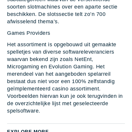
soorten slotmachines over een aparte sectie
beschikken. De slotssectie telt zo’n 700
afwisselend thema’s.
Games Providers
Het assortiment is opgebouwd uit gemaakte
spelletjes van diverse softwareleveranciers
waarvan bekend zijn zoals NetEnt,
Microgaming en Evolution Gaming. Het
merendeel van het aangeboden spelarreil
bestaat dus niet voor een 100% zelfstandig
geïmplementeerd casino assortiment.
Voorbeelden hiervan kun je ook terugvinden in
de overzichtelijke lijst met geselecteerde
spelsoftware.
EXPLORE MORE