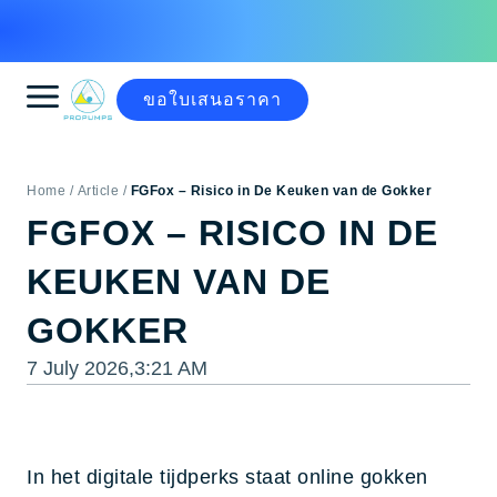
ขอใบเสนอราคา
FGFox – Risico in De Keuken van de Gokker
FGFOX – RISICO IN DE
KEUKEN VAN DE
GOKKER
7 July 2026,
3:21 AM
In het digitale tijdperks staat online gokken