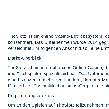
TheSlotz ist ein online Casino-Betriebssystem, d
konzentriert. Das Unternehmen wurde 2014 gegrü
verzeichnet. Im folgenden Abschnitt soll eine u
Marke-Überblick
TheSlotz ist ein internationales Online-Casino, d
und Tischspielen spezialisiert hat. Das Unterne
eine Lizenzen in mehreren Ländern, darunter Ma
Mitglied der Casino-Mechanismus-Gruppe, die sich
Registrierungsprozess
Um an den Spielen auf TheSlotz teilzunehmen, m