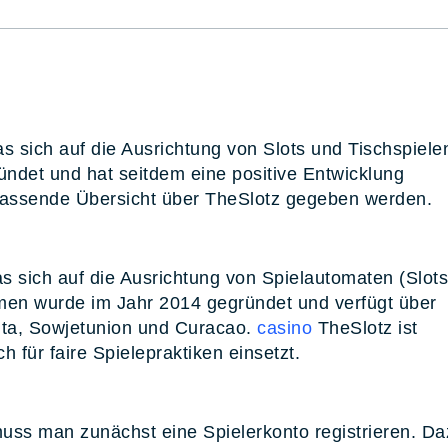
as sich auf die Ausrichtung von Slots und Tischspiele
ndet und hat seitdem eine positive Entwicklung
mfassende Übersicht über TheSlotz gegeben werden.
as sich auf die Ausrichtung von Spielautomaten (Slots
hmen wurde im Jahr 2014 gegründet und verfügt über
lta, Sowjetunion und Curacao.
casino
TheSlotz ist
 für faire Spielepraktiken einsetzt.
uss man zunächst eine Spielerkonto registrieren. Da