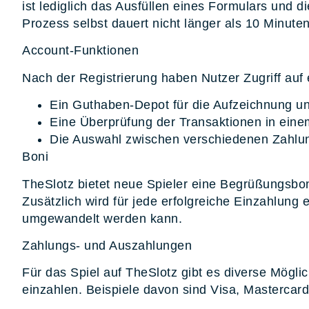
ist lediglich das Ausfüllen eines Formulars und d
Prozess selbst dauert nicht länger als 10 Minuten
Account-Funktionen
Nach der Registrierung haben Nutzer Zugriff auf 
Ein Guthaben-Depot für die Aufzeichnung 
Eine Überprüfung der Transaktionen in einem
Die Auswahl zwischen verschiedenen Zahlun
Boni
TheSlotz bietet neue Spieler eine Begrüßungsbon
Zusätzlich wird für jede erfolgreiche Einzahlung
umgewandelt werden kann.
Zahlungs- und Auszahlungen
Für das Spiel auf TheSlotz gibt es diverse Mögli
einzahlen. Beispiele davon sind Visa, Mastercar