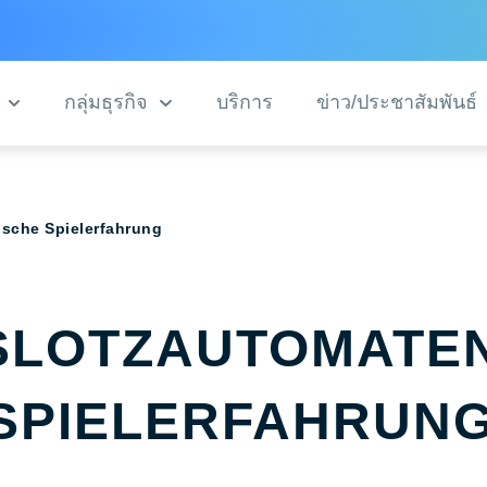
กลุ่มธุรกิจ
บริการ
ข่าว/ประชาสัมพันธ์
ische Spielerfahrung
 SLOTZAUTOMATE
SPIELERFAHRUN