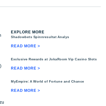
EXPLORE MORE
n
Shadowbets Spinnresultat Analys
READ MORE >
Exclusive Rewards at JokaRoom Vip Casino Slots
)
READ MORE >
MyEmpire: A World of Fortune and Chance
READ MORE >
zu