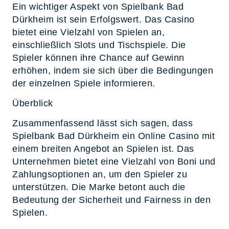
Ein wichtiger Aspekt von Spielbank Bad
Dürkheim ist sein Erfolgswert. Das Casino
bietet eine Vielzahl von Spielen an,
einschließlich Slots und Tischspiele. Die
Spieler können ihre Chance auf Gewinn
erhöhen, indem sie sich über die Bedingungen
der einzelnen Spiele informieren.
Überblick
Zusammenfassend lässt sich sagen, dass
Spielbank Bad Dürkheim ein Online Casino mit
einem breiten Angebot an Spielen ist. Das
Unternehmen bietet eine Vielzahl von Boni und
Zahlungsoptionen an, um den Spieler zu
unterstützen. Die Marke betont auch die
Bedeutung der Sicherheit und Fairness in den
Spielen.