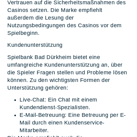
Vertrauen auf die Sicherheitsmaßnahmen des
Casinos setzen. Die Marke empfiehlt
außerdem die Lesung der
Nutzungsbedingungen des Casinos vor dem
Spielbeginn.
Kundenunterstützung
Spielbank Bad Dürkheim bietet eine
umfangreiche Kundenunterstützung an, über
die Spieler Fragen stellen und Probleme lösen
können. Zu den wichtigsten Formen der
Unterstützung gehören:
Live-Chat: Ein Chat mit einem
Kundendienst-Spezialisten.
E-Mail-Betreuung: Eine Betreuung per E-
Mail durch einen Kundenservice-
Mitarbeiter.