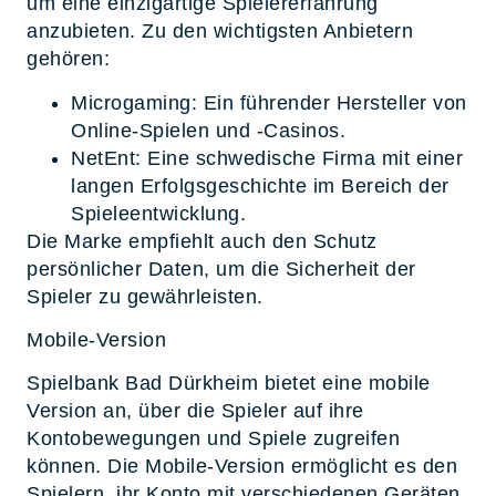
um eine einzigartige Spielererfahrung
anzubieten. Zu den wichtigsten Anbietern
gehören:
Microgaming: Ein führender Hersteller von
Online-Spielen und -Casinos.
NetEnt: Eine schwedische Firma mit einer
langen Erfolgsgeschichte im Bereich der
Spieleentwicklung.
Die Marke empfiehlt auch den Schutz
persönlicher Daten, um die Sicherheit der
Spieler zu gewährleisten.
Mobile-Version
Spielbank Bad Dürkheim bietet eine mobile
Version an, über die Spieler auf ihre
Kontobewegungen und Spiele zugreifen
können. Die Mobile-Version ermöglicht es den
Spielern, ihr Konto mit verschiedenen Geräten