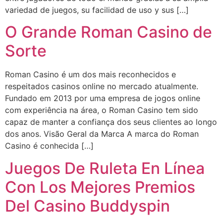
variedad de juegos, su facilidad de uso y sus […]
O Grande Roman Casino de
Sorte
Roman Casino é um dos mais reconhecidos e
respeitados casinos online no mercado atualmente.
Fundado em 2013 por uma empresa de jogos online
com experiência na área, o Roman Casino tem sido
capaz de manter a confiança dos seus clientes ao longo
dos anos. Visão Geral da Marca A marca do Roman
Casino é conhecida […]
Juegos De Ruleta En Línea
Con Los Mejores Premios
Del Casino Buddyspin