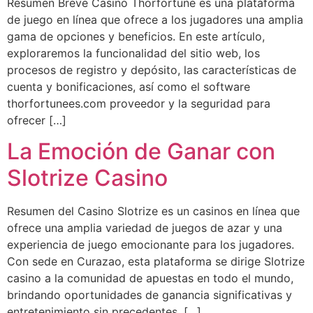
Resumen Breve Casino Thorfortune es una plataforma
de juego en línea que ofrece a los jugadores una amplia
gama de opciones y beneficios. En este artículo,
exploraremos la funcionalidad del sitio web, los
procesos de registro y depósito, las características de
cuenta y bonificaciones, así como el software
thorfortunees.com proveedor y la seguridad para
ofrecer […]
La Emoción de Ganar con
Slotrize Casino
Resumen del Casino Slotrize es un casinos en línea que
ofrece una amplia variedad de juegos de azar y una
experiencia de juego emocionante para los jugadores.
Con sede en Curazao, esta plataforma se dirige Slotrize
casino a la comunidad de apuestas en todo el mundo,
brindando oportunidades de ganancia significativas y
entretenimiento sin precedentes. […]