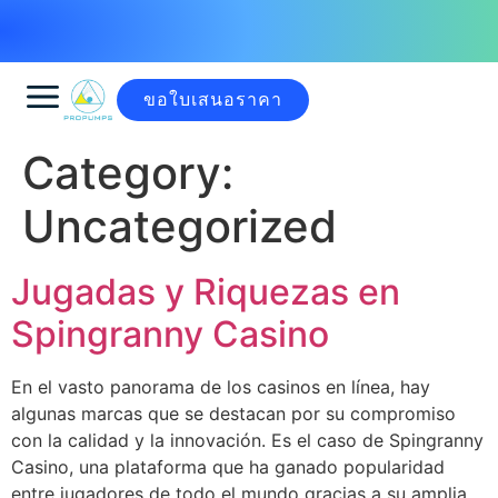
ขอใบเสนอราคา
Category:
Uncategorized
Jugadas y Riquezas en
Spingranny Casino
En el vasto panorama de los casinos en línea, hay
algunas marcas que se destacan por su compromiso
con la calidad y la innovación. Es el caso de Spingranny
Casino, una plataforma que ha ganado popularidad
entre jugadores de todo el mundo gracias a su amplia