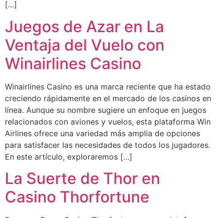
[…]
Juegos de Azar en La
Ventaja del Vuelo con
Winairlines Casino
Winairlines Casino es una marca reciente que ha estado
creciendo rápidamente en el mercado de los casinos en
línea. Aunque su nombre sugiere un enfoque en juegos
relacionados con aviones y vuelos, esta plataforma Win
Airlines ofrece una variedad más amplia de opciones
para satisfacer las necesidades de todos los jugadores.
En este artículo, exploraremos […]
La Suerte de Thor en
Casino Thorfortune