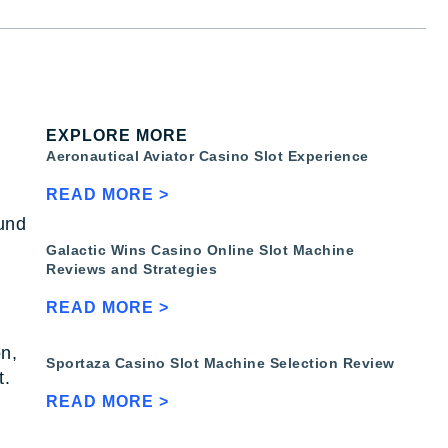
EXPLORE MORE
Aeronautical Aviator Casino Slot Experience
READ MORE >
und
Galactic Wins Casino Online Slot Machine
Reviews and Strategies
READ MORE >
n,
Sportaza Casino Slot Machine Selection Review
t.
READ MORE >