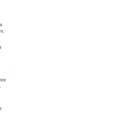
ss
en,
8
hre
.
t