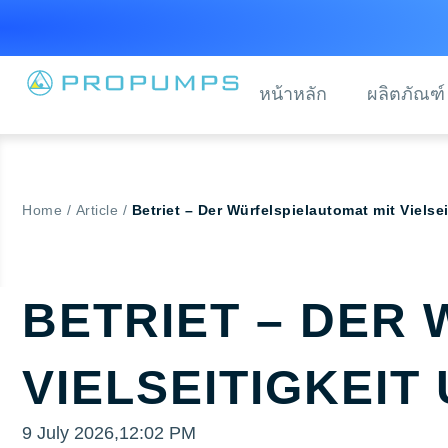
หน้าหลัก
ผลิตภัณฑ์
Betriet – Der Würfelspielautomat mit Viels
BETRIET – DER
VIELSEITIGKEI
9 July 2026,
12:02 PM