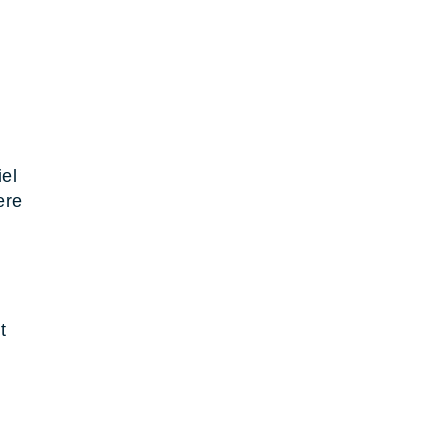
el
ere
t