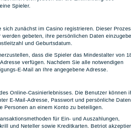
eine Spieler.
e sich zunächst im Casino registrieren. Dieser Proze
er werden gebeten, ihre persönlichen Daten einzugeb
stleitzahl und Geburtsdatum.
erzustellen, dass die Spieler das Mindestalter von 1
il-Adresse verfügen. Nachdem Sie alle notwendigen
ätigungs-E-Mail an Ihre angegebene Adresse.
il des Online-Casinierlebnisses. Die Benutzer können i
nter E-Mail-Adresse, Passwort und persönliche Daten
e Personen an einem Konto zu beteiligen.
 Transaktionsmethoden für Ein- und Auszahlungen,
ill und Neteller sowie Kreditkarten. Betriot akzeptier