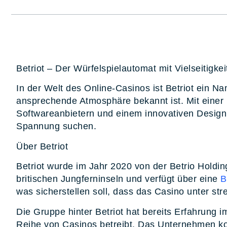
Betriot – Der Würfelspielautomat mit Vielseitigk
In der Welt des Online-Casinos ist Betriot ein Na
ansprechende Atmosphäre bekannt ist. Mit einer
Softwareanbietern und einem innovativen Design
Spannung suchen.
Über Betriot
Betriot wurde im Jahr 2020 von der Betrio Holdin
britischen Jungferninseln und verfügt über eine
B
was sicherstellen soll, dass das Casino unter st
Die Gruppe hinter Betriot hat bereits Erfahrung 
Reihe von Casinos betreibt. Das Unternehmen kon