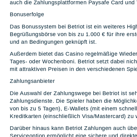
auch die Zahlungsplattformen Paysafe Card und T
Bonuserfolge
Das Bonussystem bei Betriot ist ein weiteres High
Begrüßungsbörse von bis zu 1.000 € für ihre erst
und an Bedingungen geknüpft ist.
Außerdem bietet das Casino regelmäßige Wiederg
Tages- oder Wochenboni. Betriot setzt dabei nich
mit attraktiven Preisen in den verschiedenen Spi
Zahlungsanbieter
Die Auswahl der Zahlungswege bei Betriot ist seh
Zahlungsdienste. Die Spieler haben die Möglichk
von bis zu 5 Tagen), E-Wallets (mit einem schne
Kreditkarten (einschließlich Visa/Mastercard) zu
Darüber hinaus kann Betriot Zahlungen auch über
Serviceoption ermöglicht eine sichere und direkt