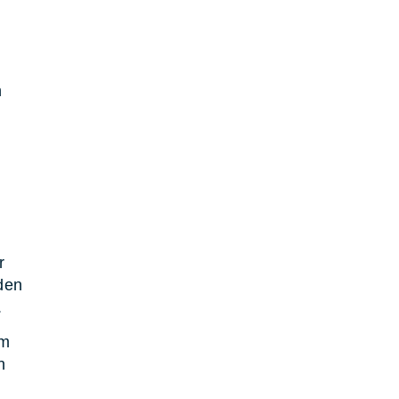
n
r
den
.
im
n