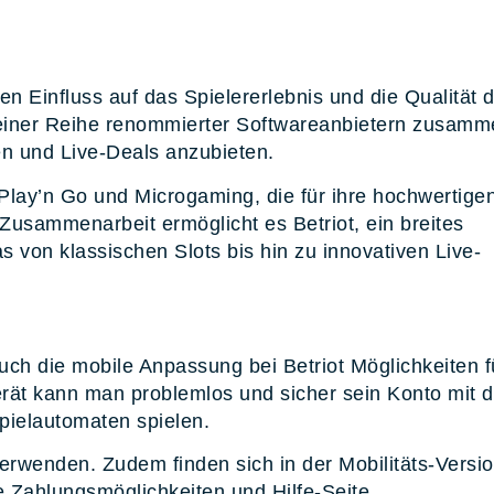
n Einfluss auf das Spielererlebnis und die Qualität 
t einer Reihe renommierter Softwareanbietern zusamm
n und Live-Deals anzubieten.
 Play’n Go und Microgaming, die für ihre hochwertige
usammenarbeit ermöglicht es Betriot, ein breites
s von klassischen Slots bis hin zu innovativen Live-
ch die mobile Anpassung bei Betriot Möglichkeiten f
erät kann man problemlos und sicher sein Konto mit d
pielautomaten spielen.
erwenden. Zudem finden sich in der Mobilitäts-Versi
e Zahlungsmöglichkeiten und Hilfe-Seite.