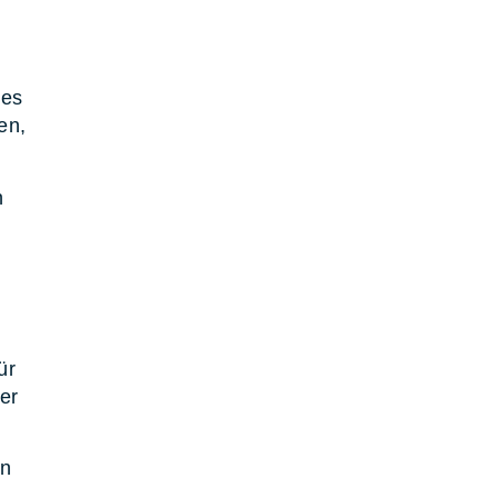
des
en,
n
ür
er
on