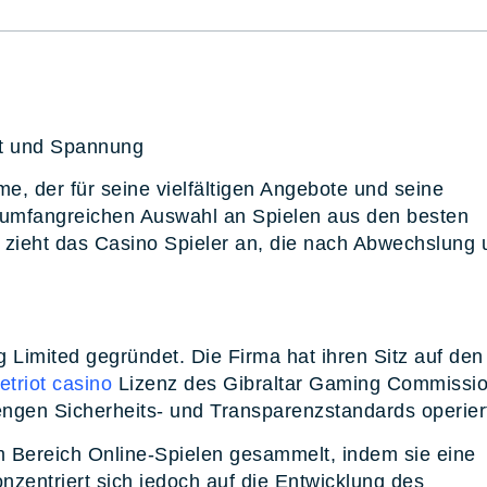
eit und Spannung
me, der für seine vielfältigen Angebote und seine
 umfangreichen Auswahl an Spielen aus den besten
 zieht das Casino Spieler an, die nach Abwechslung 
g Limited gegründet. Die Firma hat ihren Sitz auf den
etriot casino
Lizenz des Gibraltar Gaming Commissio
rengen Sicherheits- und Transparenzstandards operier
im Bereich Online-Spielen gesammelt, indem sie eine
zentriert sich jedoch auf die Entwicklung des