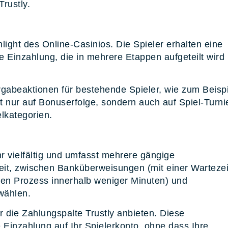
rustly.
light des Online-Casinios. Die Spieler erhalten eine
e Einzahlung, die in mehrere Etappen aufgeteilt wird
abeaktionen für bestehende Spieler, wie zum Beispi
t nur auf Bonuserfolge, sondern auch auf Spiel-Turni
elkategorien.
r vielfältig und umfasst mehrere gängige
eit, zwischen Banküberweisungen (mit einer Wartezei
llen Prozess innerhalb weniger Minuten) und
 wählen.
 die Zahlungspalte Trustly anbieten. Diese
e Einzahlung auf Ihr Spielerkonto, ohne dass Ihre